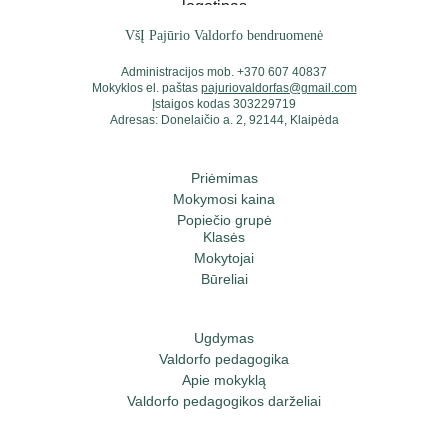
VšĮ Pajūrio Valdorfo bendruomenė
Administracijos mob. +370 607 40837
Mokyklos el. paštas 
pajuriovaldorfas@gmail.com
Įstaigos kodas 303229719
Adresas: Donelaičio a. 2, 92144, Klaipėda
Priėmimas
Mokymosi kaina
Popiečio grupė
Klasės
Mokytojai
Būreliai
Ugdymas
Valdorfo pedagogika
Apie mokyklą
Valdorfo pedagogikos darželiai