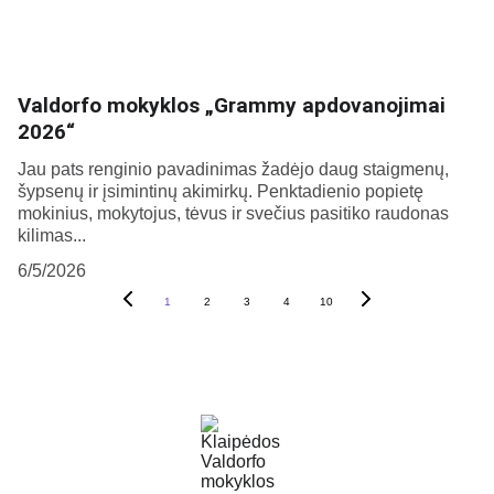
Valdorfo mokyklos „Grammy apdovanojimai
2026“
Jau pats renginio pavadinimas žadėjo daug staigmenų,
šypsenų ir įsimintinų akimirkų. Penktadienio popietę
mokinius, mokytojus, tėvus ir svečius pasitiko raudonas
kilimas...
6/5/2026
1
2
3
4
10