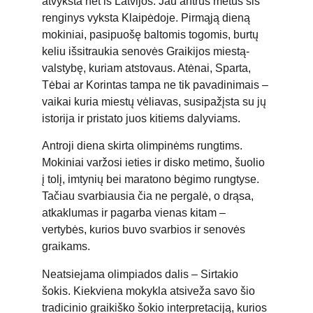
atvyksta net iš Latvijos. Jau antrus metus šis 
renginys vyksta Klaipėdoje. Pirmąją dieną 
mokiniai, pasipuošę baltomis togomis, burtų 
keliu išsitraukia senovės Graikijos miestą-
valstybę, kuriam atstovaus. Atėnai, Sparta, 
Tėbai ar Korintas tampa ne tik pavadinimais – 
vaikai kuria miestų vėliavas, susipažįsta su jų 
istorija ir pristato juos kitiems dalyviams.
Antroji diena skirta olimpinėms rungtims. 
Mokiniai varžosi ieties ir disko metimo, šuolio 
į tolį, imtynių bei maratono bėgimo rungtyse. 
Tačiau svarbiausia čia ne pergalė, o drąsa, 
atkaklumas ir pagarba vienas kitam – 
vertybės, kurios buvo svarbios ir senovės 
graikams.
Neatsiejama olimpiados dalis – Sirtakio 
šokis. Kiekviena mokykla atsiveža savo šio 
tradicinio graikiško šokio interpretaciją, kurios 