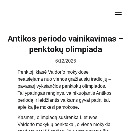
Antikos periodo vainikavimas –
penktokų olimpiada
6/12/2026
Penktoji klasė Valdorfo mokyklose 
neatsiejama nuo vienos gražiausių tradicijų – 
pavasarį vykstančios penktokų olimpiados. 
Tai ypatingas renginys, vainikuojantis 
Antikos
periodą ir leidžiantis vaikams gyvai patirti tai, 
apie ką jie mokėsi pamokose.
Kasmet į olimpiadą susirenka Lietuvos 
Valdorfo mokyklų penktokai, o viena mokykla 