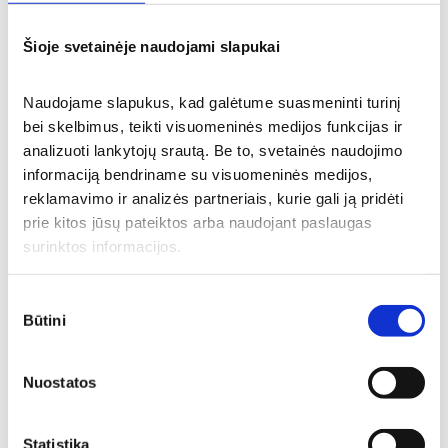
Šioje svetainėje naudojami slapukai
Naudojame slapukus, kad galėtume suasmeninti turinį 
bei skelbimus, teikti visuomeninės medijos funkcijas ir 
analizuoti lankytojų srautą. Be to, svetainės naudojimo 
Skaitykite daugiau naujienų
informaciją bendriname su visuomeninės medijos, 
reklamavimo ir analizės partneriais, kurie gali ją pridėti 
prie kitos jūsų pateiktos arba naudojant paslaugas 
surinktos informacijos.
Sutikimo
Būtini
pasirinkimas
Nuostatos
Statistika