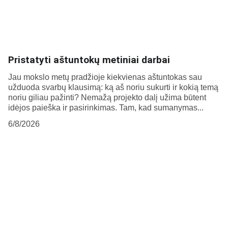
Pristatyti aštuntokų metiniai darbai
Jau mokslo metų pradžioje kiekvienas aštuntokas sau
užduoda svarbų klausimą: ką aš noriu sukurti ir kokią temą
noriu giliau pažinti? Nemažą projekto dalį užima būtent
idėjos paieška ir pasirinkimas. Tam, kad sumanymas...
6/8/2026