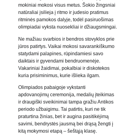
mokiniai mokosi visus metus. Šokio žingsniai 
natūraliai įsilieja į ritmo ir judesio pratimus 
ritminės pamokos dalyje, todėl pasiruošimas 
olimpiadai vyksta nuosekliai ir džiaugsmingai.
Ne mažiau svarbios ir bendros stovyklos prie 
jūros patirtys. Vaikai mokosi savarankiškumo 
statydami palapines, rūpindamiesi savo 
daiktais ir gyvendami bendruomenėje. 
Vakariniai žaidimai, pokalbiai ir diskotekos 
kuria prisiminimus, kurie išlieka ilgam.
Olimpiados pabaigoje vykstanti 
apdovanojimų ceremonija, medalių įteikimas 
ir draugiški sveikinimai tampa gražiu Antikos 
periodo užbaigimu. Tai patirtis, kuri ne tik 
praturtina žinias, bet ir augina pasitikėjimą 
savimi, bendrystės jausmą bei drąsą žengti į 
kitą mokymosi etapą – šeštąją klasę.