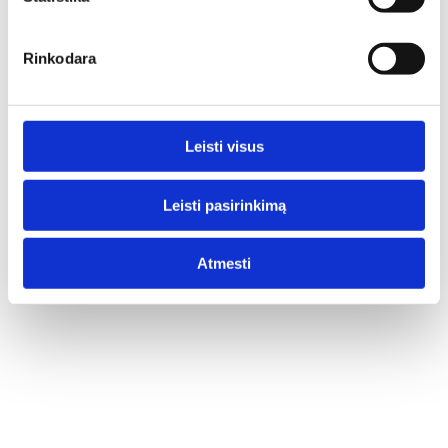
Rinkodara
Antikos periodo vainikavimas – penktokų
olimpiada
Leisti visus
Penktoji klasė Valdorfo mokyklose neatsiejama nuo vienos
gražiausių tradicijų – pavasarį vykstančios penktokų
olimpiados. Tai ypatingas renginys, vainikuojantis Antikos
Leisti pasirinkimą
periodą ir leidžiantis vaikams gyvai patirti tai, apie ką jie
mokėsi...
Atmesti
6/12/2026