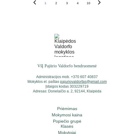
1
2
3
4
10
VšĮ Pajūrio Valdorfo bendruomenė
Administracijos mob. +370 607 40837
Mokyklos el. paštas 
pajuriovaldorfas@gmail.com
Įstaigos kodas 303229719
Adresas: Donelaičio a. 2, 92144, Klaipėda
Priėmimas
Mokymosi kaina
Popiečio grupė
Klasės
Mokytojai