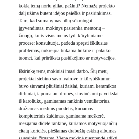
kokią temą noriu giliau pažinti? Nemažą projekto 
dalį užima būtent idėjos paieška ir pasirinkimas. 
Tam, kad sumanymas būtų sėkmingai 
įgyvendintas, mokinys pasirenka mentorių – 
žmogų, kuris visus metus lydi kūrybiniame 
procese: konsultuoja, padeda spręsti iškilusias 
problemas, nukreipia tinkama linkme ir palaiko 
tuomet, kai pritrūksta pasitikėjimo ar motyvacijos.
Išsirinkę temą mokiniai imasi darbo. Šių metų 
projektai stebino savo įvairove ir kūrybiškumu: 
buvo siuvami pliušiniai žaislai, kuriami keramikos 
dirbiniai, tapoma ant drobės, siuvinėjami paveikslai 
iš karoliukų, gaminamas rankinis ventiliatorius, 
drožiamas medinis puodelis, kuriamas 
kompiuterinis žaidimas, gaminama meškerė, 
mezgama didelė rankinė, kuriamos motyvuojančių 
citatų kortelės, piešiamas drabužių eskizų albumas, 
sausainiai žirgams. Viena mokinė nusprendė atlikti 