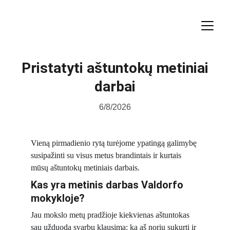
Pristatyti aštuntokų metiniai
darbai
6/8/2026
Vieną pirmadienio rytą turėjome ypatingą galimybę 
susipažinti su visus metus brandintais ir kurtais 
mūsų aštuntokų metiniais darbais.
Kas yra metinis darbas Valdorfo 
mokykloje?
Jau mokslo metų pradžioje kiekvienas aštuntokas 
sau užduoda svarbų klausimą: ką aš noriu sukurti ir 