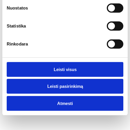
Nuostatos
Statistika
Rinkodara
Leisti visus
Leisti pasirinkimą
Skaitykite daugiau naujienų
Atmesti