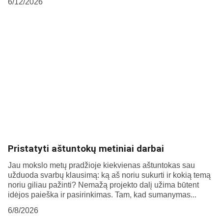
6/12/2026
Pristatyti aštuntokų metiniai darbai
Jau mokslo metų pradžioje kiekvienas aštuntokas sau
užduoda svarbų klausimą: ką aš noriu sukurti ir kokią temą
noriu giliau pažinti? Nemažą projekto dalį užima būtent
idėjos paieška ir pasirinkimas. Tam, kad sumanymas...
6/8/2026