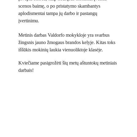
scenos baimę, o po pristatymo skambantys 
aplodismentai tampa jų darbo ir pastangų 
įvertinimu.
Metinis darbas Valdorfo mokykloje yra svarbus 
žingsnis jauno žmogaus brandos kelyje. Kitas toks 
iššūkis mokinių laukia vienuoliktoje klasėje.
Kviečiame pasigrožėti šių metų aštuntokų metiniais 
darbais!