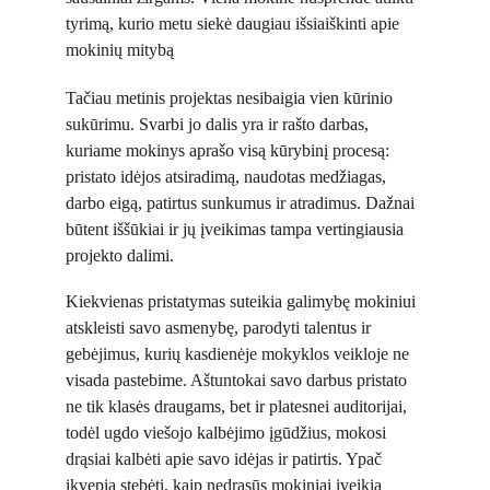
tyrimą, kurio metu siekė daugiau išsiaiškinti apie 
mokinių mitybą
Tačiau metinis projektas nesibaigia vien kūrinio 
sukūrimu. Svarbi jo dalis yra ir rašto darbas, 
kuriame mokinys aprašo visą kūrybinį procesą: 
pristato idėjos atsiradimą, naudotas medžiagas, 
darbo eigą, patirtus sunkumus ir atradimus. Dažnai 
būtent iššūkiai ir jų įveikimas tampa vertingiausia 
projekto dalimi.
Kiekvienas pristatymas suteikia galimybę mokiniui 
atskleisti savo asmenybę, parodyti talentus ir 
gebėjimus, kurių kasdienėje mokyklos veikloje ne 
visada pastebime. Aštuntokai savo darbus pristato 
ne tik klasės draugams, bet ir platesnei auditorijai, 
todėl ugdo viešojo kalbėjimo įgūdžius, mokosi 
drąsiai kalbėti apie savo idėjas ir patirtis. Ypač 
įkvepia stebėti, kaip nedrąsūs mokiniai įveikia 